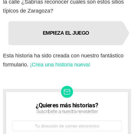
la calle ¿Sabrías reconocer cuales son estos sitios
típicos de Zaragoza?
EMPIEZA EL JUEGO
Esta historia ha sido creada con nuestro fantástico
formulario.
¡Crea una historia nueva!
¿Quieres más historias?
NEWSLETTER
Suscríbete a nuestra newsletter
Dirección
de
correo