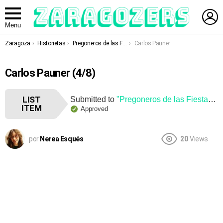
L
Menu
You are here:
Zaragoza
Historietas
Pregoneros de las Fiestas del Pilar
Carlos Pauner
Carlos Pauner (4/8)
LIST
Submitted to
"Pregoneros de las Fiestas del Pilar"
ITEM
Approved
por
Nerea Esqués
20
Views