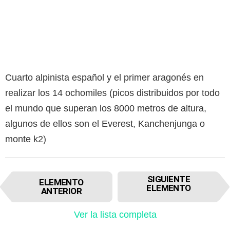
Cuarto alpinista español y el primer aragonés en
realizar los 14 ochomiles (picos distribuidos por todo
el mundo que superan los 8000 metros de altura,
algunos de ellos son el Everest, Kanchenjunga o
monte k2)
I
SIGUIENTE
ELEMENTO
t
ELEMENTO
ANTERIOR
e
m
Ver la lista completa
n