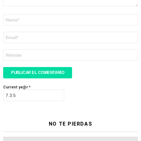
Nombre
*
Correo
electrónico
*
Web
Current ye@r
*
NO TE PIERDAS