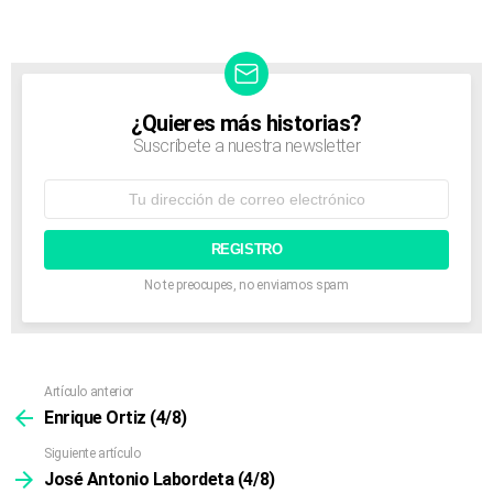
a
v
i
g
a
t
¿Quieres más historias?
NEWSLETTER
i
Suscríbete a nuestra newsletter
o
n
Dirección
de
correo
electrónico:
No te preocupes, no enviamos spam
Artículo anterior
Ver
más
Enrique Ortiz (4/8)
Siguiente artículo
José Antonio Labordeta (4/8)