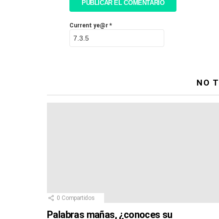
Current ye@r
*
NO T
0
Compartidos
Palabras mañas, ¿conoces su