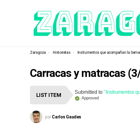
You are here:
Zaragoza
Historietas
Instrumentos que acompañan la Semana Santa de Ar
Carracas y matracas (3
Submitted to
"Instrumentos 
LIST ITEM
Approved
por
Carlos Gaudes