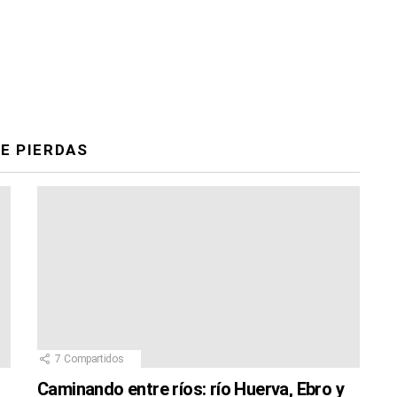
E PIERDAS
7
Compartidos
Caminando entre ríos: río Huerva, Ebro y