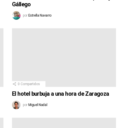
Gállego
por
Estrella Navarro
0
Compartidos
El hotel burbuja a una hora de Zaragoza
por
Miguel Nadal