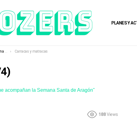
PLANES Y AC
agón
Carracas y matracas
/4)
que acompañan la Semana Santa de Aragón"
188
Views