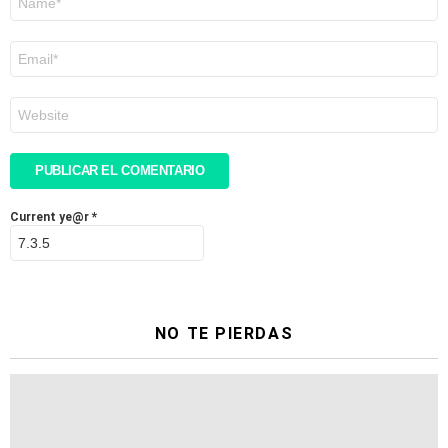
*
Correo
electrónico
*
Web
Current ye@r
*
NO TE PIERDAS