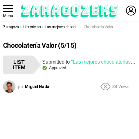
L
Menu
You are here:
Zaragoza
Historietas
Las mejores chocolaterías de Zaragoza
Chocolatería Valor
Chocolatería Valor (5/15)
LIST
Submitted to
"Las mejores chocolaterías de Zaragoza"
ITEM
Approved
por
Miguel Nadal
34
Views