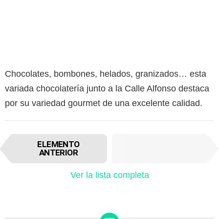
Chocolates, bombones, helados, granizados… esta
variada chocolatería junto a la Calle Alfonso destaca
por su variedad gourmet de una excelente calidad.
I
SIGUIENTE
ELEMENTO
t
ELEMENTO
ANTERIOR
e
m
Ver la lista completa
n
a
v
i