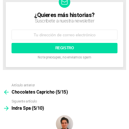
g
a
t
¿Quieres más historias?
NEWSLETTER
i
Suscríbete a nuestra newsletter
o
n
Dirección
de
correo
electrónico:
No te preocupes, no enviamos spam
Artículo anterior
Ver
más
Chocolates Capricho (5/15)
Siguiente artículo
Indra Spa (5/10)