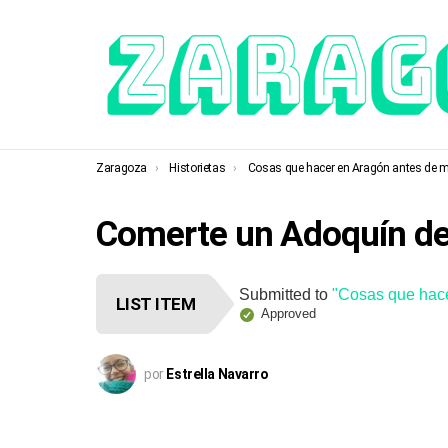
You are here:
Zaragoza
Historietas
Cosas que hacer en Aragón antes de m
Comerte un Adoquín del
Submitted to
"Cosas que hace
LIST ITEM
Approved
por
Estrella Navarro