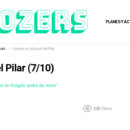
PLANES Y AC
orir
Comerte un Adoquín del Pilar
 Pilar (7/10)
r en Aragón antes de morir"
245
Views