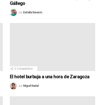
Gállego
por
Estrella Navarro
0
Compartidos
El hotel burbuja a una hora de Zaragoza
por
Miguel Nadal