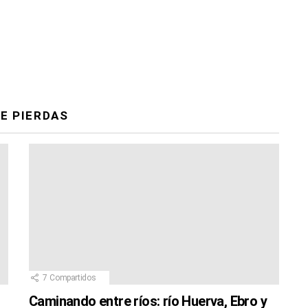
E PIERDAS
7
Compartidos
Caminando entre ríos: río Huerva, Ebro y