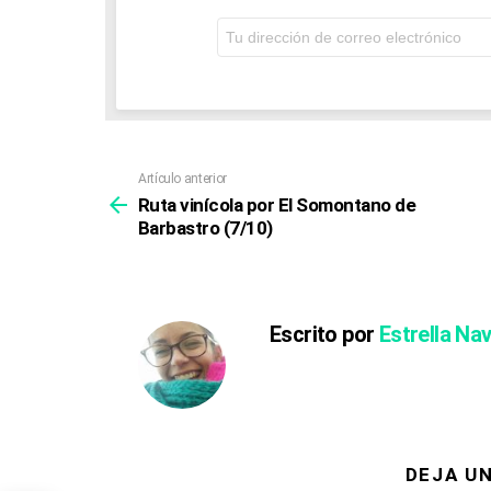
i
Dirección
o
de
correo
n
electrónico:
Artículo anterior
Ver
más
Ruta vinícola por El Somontano de
Barbastro (7/10)
Escrito por
Estrella Na
DEJA U