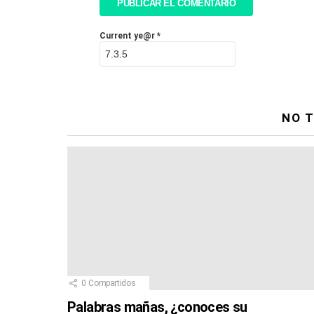
Current ye@r
*
NO T
0
Compartidos
Palabras mañas, ¿conoces su