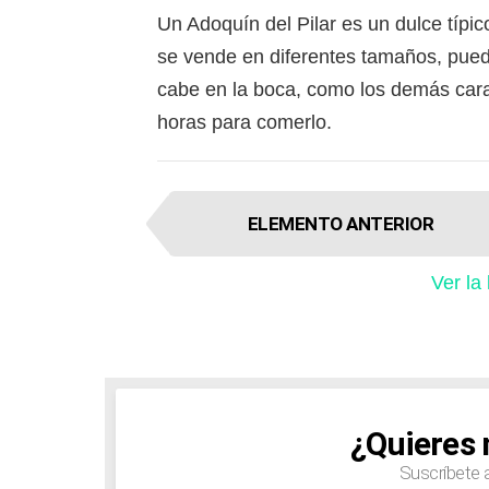
Un Adoquín del Pilar es un dulce típ
se vende en diferentes tamaños, pued
cabe en la boca, como los demás caram
horas para comerlo.
I
ELEMENTO ANTERIOR
t
e
Ver la
m
n
a
v
i
g
¿Quieres 
NEWSLETTER
a
Suscríbete 
t