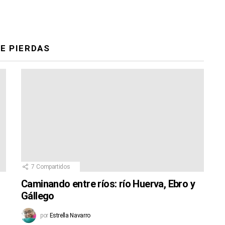
E PIERDAS
7
Compartidos
Caminando entre ríos: río Huerva, Ebro y
Gállego
por
Estrella Navarro