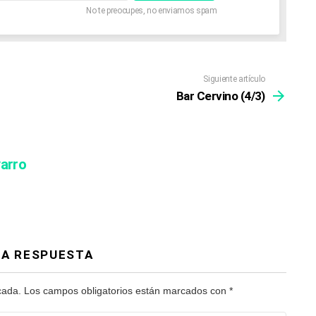
No te preocupes, no enviamos spam
Siguiente artículo
Bar Cervino (4/3)
varro
NA RESPUESTA
cada.
Los campos obligatorios están marcados con
*