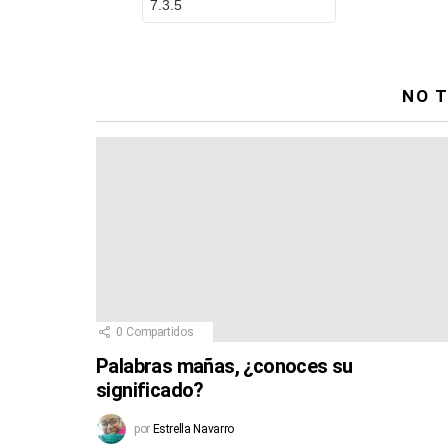
NO T
0
Compartidos
Palabras mañas, ¿conoces su
significado?
por
Estrella Navarro