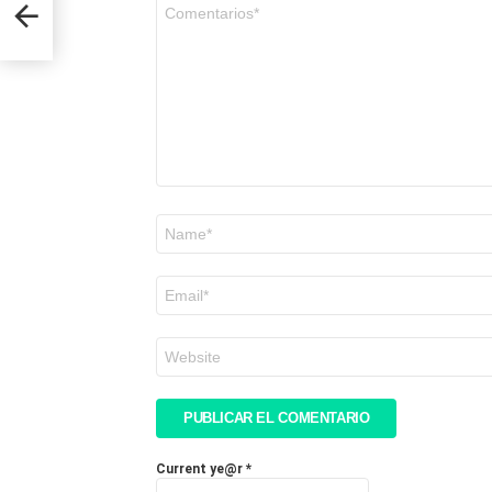
Comentario
*
Nombre
*
Correo
electrónico
*
Web
Current ye@r
*