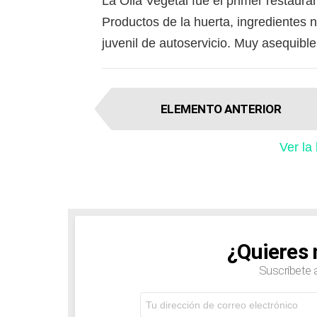
La Olla Vegetal fue el primer restaur
Productos de la huerta, ingredientes 
juvenil de autoservicio. Muy asequible
I
ELEMENTO ANTERIOR
t
e
Ver la
m
n
a
v
i
g
¿Quieres 
NEWSLETTER
a
Suscríbete 
t
i
Dirección
o
de