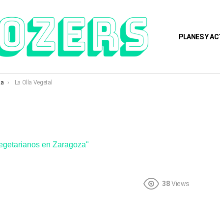
PLANES Y AC
za
La Olla Vegetal
egetarianos en Zaragoza"
38
Views