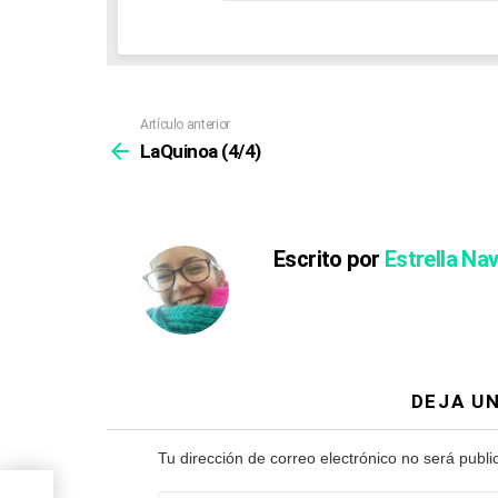
correo
n
electrónico:
Artículo anterior
Ver
más
LaQuinoa (4/4)
Escrito por
Estrella Na
DEJA U
Tu dirección de correo electrónico no será publi