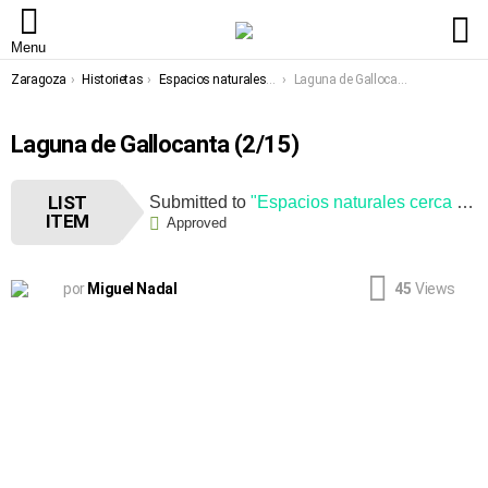
L
Menu
You are here:
Zaragoza
Historietas
Espacios naturales cerca de Zaragoza
Laguna de Gallocanta
Laguna de Gallocanta (2/15)
LIST
Submitted to
"Espacios naturales cerca de Zaragoza"
ITEM
Approved
por
Miguel Nadal
45
Views