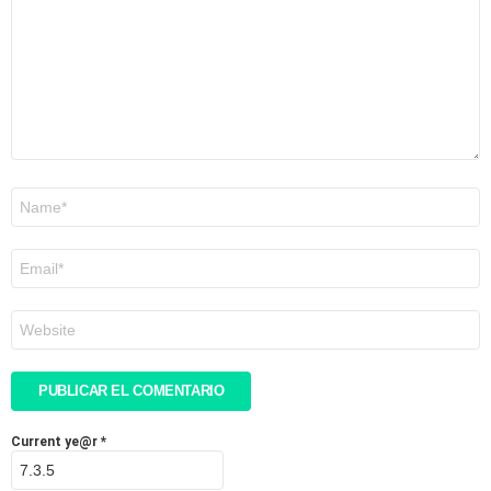
Nombre
*
Correo
electrónico
*
Web
Current ye@r
*