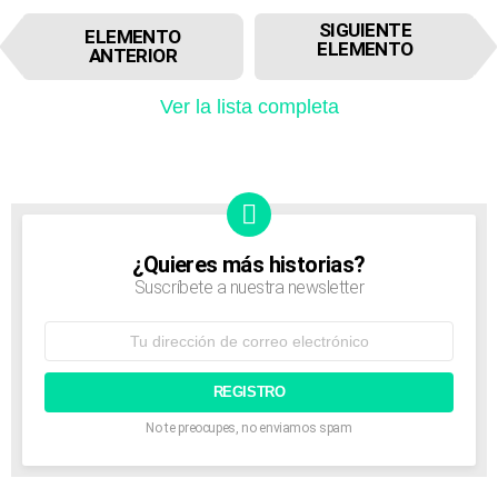
I
SIGUIENTE
ELEMENTO
t
ELEMENTO
ANTERIOR
e
m
Ver la lista completa
n
a
v
i
g
a
t
¿Quieres más historias?
NEWSLETTER
i
Suscríbete a nuestra newsletter
o
n
Dirección
de
correo
electrónico:
No te preocupes, no enviamos spam