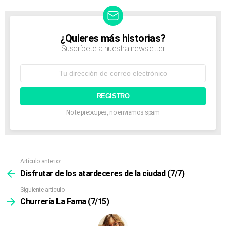
i
g
a
t
¿Quieres más historias?
NEWSLETTER
i
Suscríbete a nuestra newsletter
o
n
Dirección
de
correo
electrónico:
No te preocupes, no enviamos spam
Artículo anterior
Ver
más
Disfrutar de los atardeceres de la ciudad (7/7)
Siguiente artículo
Churrería La Fama (7/15)