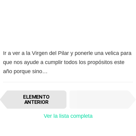
Ir a ver a la Virgen del Pilar y ponerle una velica para
que nos ayude a cumplir todos los propósitos este
año porque sino…
I
SIGUIENTE
ELEMENTO
t
ELEMENTO
ANTERIOR
e
m
Ver la lista completa
n
a
v