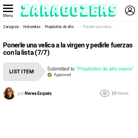
L
Menu
You are here:
Zaragoza
Historietas
Propósitos de año nuevo
Ponerle una velica a la virgen y pedirle fuerzas con la lista
Ponerle una velica a la virgen y pedirle fuerzas
con la lista (7/7)
Submitted to
"Propósitos de año nuevo"
LIST ITEM
Approved
por
Nerea Esqués
29
Views