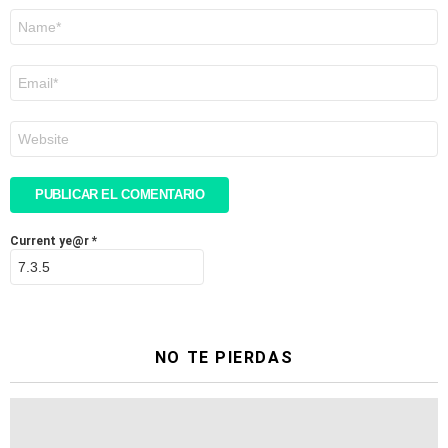
Nombre
*
Correo
electrónico
*
Web
Current ye@r
*
NO TE PIERDAS