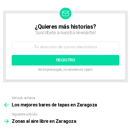
¿Quieres más historias?
NEWSLETTER
Suscríbete a nuestra newsletter
Dirección
de
correo
electrónico:
No te preocupes, no enviamos spam
Artículo anterior
Ver
más
Los mejores bares de tapas en Zaragoza
Siguiente artículo
Zonas al aire libre en Zaragoza