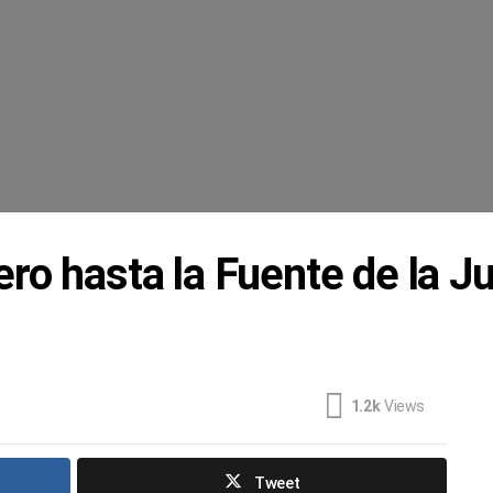
ro hasta la Fuente de la J
1.2k
Views
Tweet