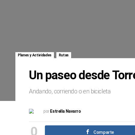
,
Planes y Actividades
Rutas
Un paseo desde Torre
Andando, corriendo o en bicicleta
por
Estrella Navarro
0
Comparte