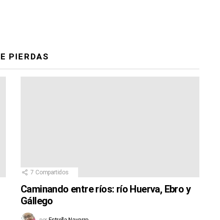
E PIERDAS
7
Compartidos
Caminando entre ríos: río Huerva, Ebro y
Gállego
por
Estrella Navarro