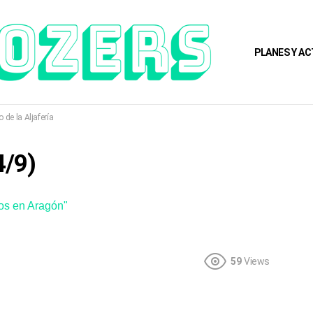
PLANES Y AC
o de la Aljafería
4/9)
os en Aragón"
59
Views