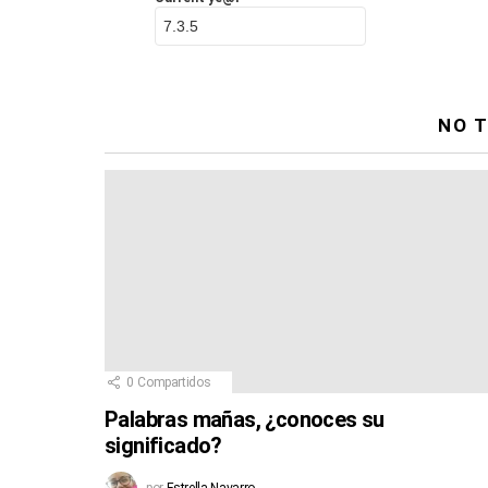
NO T
0
Compartidos
Palabras mañas, ¿conoces su
significado?
por
Estrella Navarro