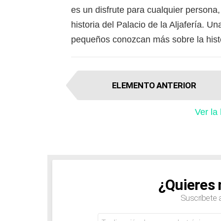
es un disfrute para cualquier persona
historia del Palacio de la Aljafería. 
pequeños conozcan más sobre la histo
I
ELEMENTO ANTERIOR
t
e
Ver la
m
n
a
v
i
g
¿Quieres 
NEWSLETTER
a
Suscríbete 
t
i
Dirección