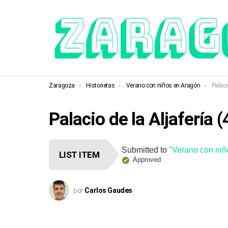
You are here:
Zaragoza
Historietas
Verano con niños en Aragón
Palaci
Palacio de la Aljafería (
Submitted to
"Verano con niñ
LIST ITEM
Approved
por
Carlos Gaudes