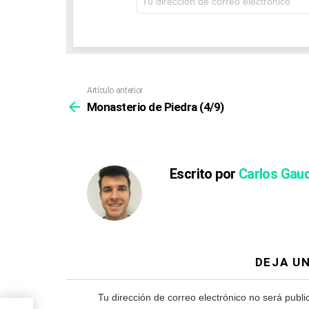
o
de
correo
n
electrónico:
Artículo anterior
Ver
más
Monasterio de Piedra (4/9)
Escrito por
Carlos Gau
DEJA U
Tu dirección de correo electrónico no será publi