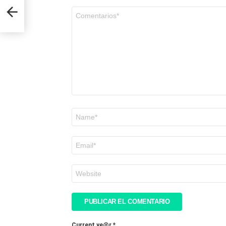
Comentario
*
Nombre
*
Correo
electrónico
*
Web
Current ye@r
*