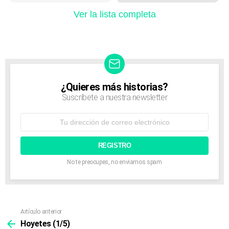
m
Ver la lista completa
n
a
v
i
g
a
t
¿Quieres más historias?
NEWSLETTER
i
Suscríbete a nuestra newsletter
o
n
Dirección
de
correo
electrónico:
No te preocupes, no enviamos spam
Artículo anterior
Ver
más
Hoyetes (1/5)