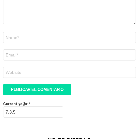
Nombre
*
Correo
electrónico
*
Web
Current ye@r
*