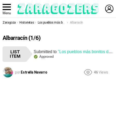
L
Menu
You are here:
Zaragoza
Historietas
Los pueblos más bonitos de España en Teruel
Albarracín
Albarracín (1/6)
LIST
Submitted to
"Los pueblos más bonitos de España en Teruel"
ITEM
Approved
por
Estrella Navarro
46
Views