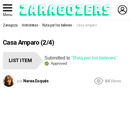
L
Menu
You are here:
Zaragoza
Historietas
Ruta por los belenes
Casa Amparo
Casa Amparo (2/4)
Submitted to
"Ruta por los belenes"
LIST ITEM
Approved
por
Nerea Esqués
64
Views