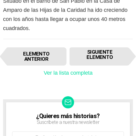
Situado en el barrio de San Pablo en la Casa de
Amparo de las Hijas de la Caridad ha ido creciendo
con los años hasta llegar a ocupar unos 40 metros
cuadrados.
I
SIGUIENTE
ELEMENTO
t
ELEMENTO
ANTERIOR
e
m
Ver la lista completa
n
a
v
i
g
a
t
¿Quieres más historias?
NEWSLETTER
i
Suscríbete a nuestra newsletter
o
n
Dirección