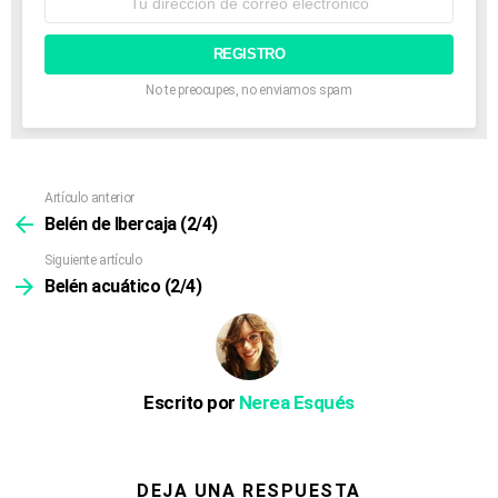
de
correo
electrónico:
No te preocupes, no enviamos spam
Artículo anterior
Ver
más
Belén de Ibercaja (2/4)
Siguiente artículo
Belén acuático (2/4)
Escrito por
Nerea Esqués
DEJA UNA RESPUESTA