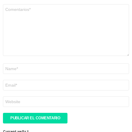
Comentario
*
Nombre
*
Correo
electrónico
*
Web
Current ye@r
*