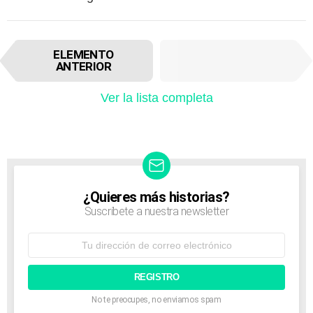
I
SIGUIENTE
ELEMENTO
t
ELEMENTO
ANTERIOR
e
m
Ver la lista completa
n
a
v
i
g
a
t
¿Quieres más historias?
NEWSLETTER
i
Suscríbete a nuestra newsletter
o
n
Dirección
de
correo
electrónico:
No te preocupes, no enviamos spam