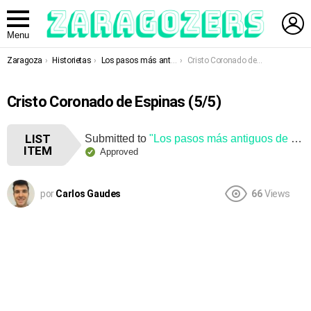
L
Menu
You are here:
Zaragoza
Historietas
Los pasos más antiguos de la Semana Santa en Zaragoza
Cristo Coronado de Espinas
Cristo Coronado de Espinas (5/5)
LIST
Submitted to
"Los pasos más antiguos de la Semana Santa en Zaragoza"
ITEM
Approved
por
Carlos Gaudes
66
Views