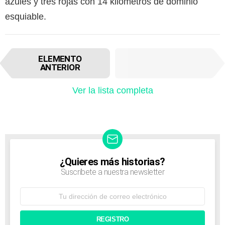
azules y tres rojas con 14 kilómetros de dominio
esquiable.
I
SIGUIENTE
ELEMENTO
t
ELEMENTO
ANTERIOR
e
m
Ver la lista completa
n
a
v
i
g
a
t
¿Quieres más historias?
NEWSLETTER
i
Suscríbete a nuestra newsletter
o
n
Dirección
de
correo
electrónico: