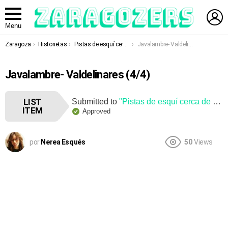
L
Menu
You are here:
Zaragoza
Historietas
Pistas de esquí cerca de Zaragoza
Javalambre- Valdelinares
Javalambre- Valdelinares (4/4)
LIST
Submitted to
"Pistas de esquí cerca de Zaragoza"
ITEM
Approved
por
Nerea Esqués
50
Views