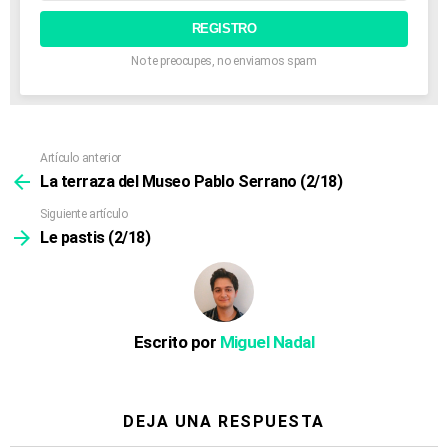
correo
electrónico:
No te preocupes, no enviamos spam
Artículo anterior
Ver
más
La terraza del Museo Pablo Serrano (2/18)
Siguiente artículo
Le pastis (2/18)
Escrito por
Miguel Nadal
DEJA UNA RESPUESTA