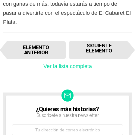
con ganas de más, todavía estarás a tiempo de
pasar a divertirte con el espectáculo de El Cabaret El
Plata.
I
SIGUIENTE
ELEMENTO
t
ELEMENTO
ANTERIOR
e
m
Ver la lista completa
n
a
v
i
g
a
t
¿Quieres más historias?
NEWSLETTER
i
Suscríbete a nuestra newsletter
o
n
Dirección
de