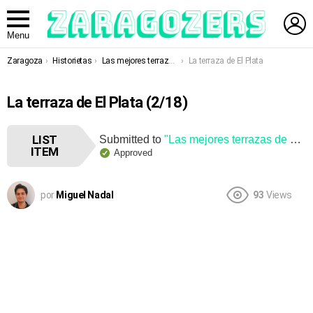
L
Menu
You are here:
Zaragoza
Historietas
Las mejores terrazas de Zaragoza
La terraza de El Plata
La terraza de El Plata (2/18)
LIST
Submitted to
"Las mejores terrazas de Zaragoza"
ITEM
Approved
por
Miguel Nadal
93
Views