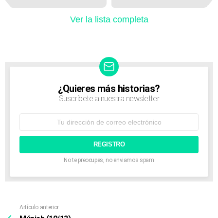
e
m
Ver la lista completa
n
a
v
i
g
a
t
¿Quieres más historias?
NEWSLETTER
i
Suscríbete a nuestra newsletter
o
n
Dirección
de
correo
electrónico:
No te preocupes, no enviamos spam
Artículo anterior
Ver
más