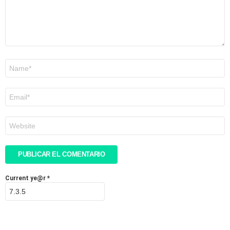
Nombre
*
Correo
electrónico
*
Web
Current ye@r
*