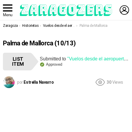
L
Menu
You are here:
Zaragoza
Historietas
Vuelos desde el aeropuerto de Zaragoza
Palma de Mallorca
Palma de Mallorca (10/13)
LIST
Submitted to
"Vuelos desde el aeropuerto de Zaragoza"
ITEM
Approved
por
Estrella Navarro
30
Views