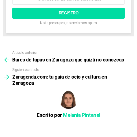
de
correo
electrónico:
No te preocupes, no enviamos spam
Artículo anterior
Ver
más
Bares de tapas en Zaragoza que quizá no conozcas
Siguiente artículo
Zaragenda.com: tu guía de ocio y cultura en
Zaragoza
Escrito por
Melania Pintanel