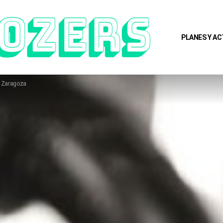
PLANES Y AC
 Zaragoza